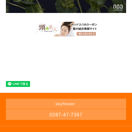
skyflower
0287-47-7367