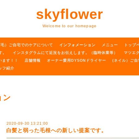
skyflower
Welcome to our homepage
眉毛）ご自宅でのケアについて
インフォメーション
メニュー
トップ
す。
インスタグラムにて近況をお伝えします。（臨時休業等）
マツエ
います！！
店舗情報
オーナー愛用DYSONドライヤー
(ネイル）ご
ッフ紹介
ョン
2020-09-30 13:21:00
白髪と弱った毛根への新しい提案です。