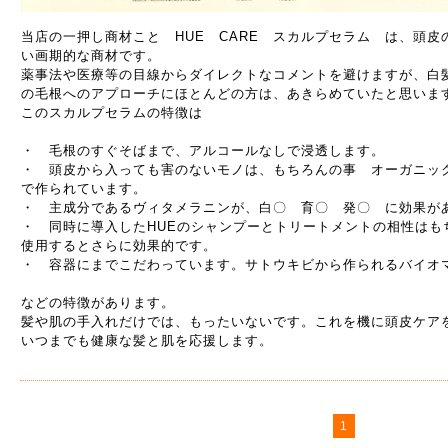
当店の一押し商材こと HUE CARE スカルプセラム は、頭
い画期的な商材です。
薬事法や医療等の目線からダイレクトなコメントを避けますが、白
の毛根へのアプローチにほとんどの方は、あきらめていたと思いま
このスカルプセラムの特徴は
・ 毛根のすぐそばまで、アルコールなしで浸透します。
・ 頭皮から入っても害のないモノは、もちろんの事 オーガニッ
で作られています。
・ 主成分であるヴィタメラニンが、白〇 育〇 発〇 に効果が
・ 同時に導入したHUEのシャンプーとトリートメントの相性はも
使用するとさらに効果的です。
・ 容器にまでこだわっています。サトウキビから作られるバイオ
などの特徴があります。
髪や肌の手入れだけでは、もったいないです。これを機に頭皮ケア
いつまでも健康な髪と肌を応援します。
1