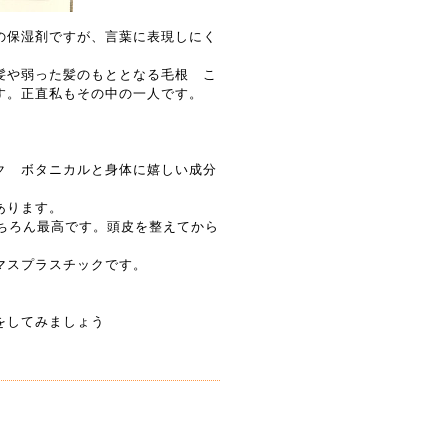
皮の保湿剤ですが、言葉に表現しにく
髪や弱った髪のもととなる毛根 こ
す。正直私もその中の一人です。
ク ボタニカルと身体に嬉しい成分
あります。
ちろん最高です。頭皮を整えてから
マスプラスチックです。
をしてみましょう