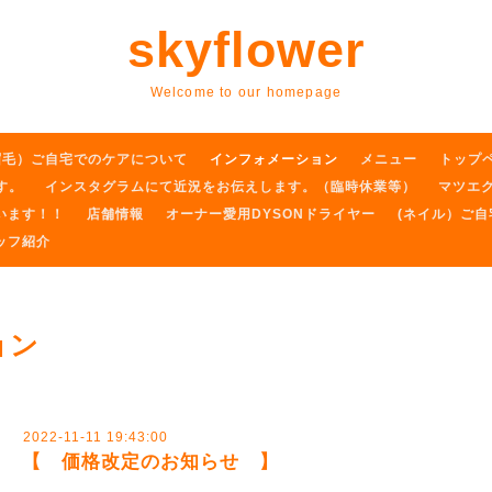
skyflower
Welcome to our homepage
眉毛）ご自宅でのケアについて
インフォメーション
メニュー
トップ
す。
インスタグラムにて近況をお伝えします。（臨時休業等）
マツエ
います！！
店舗情報
オーナー愛用DYSONドライヤー
(ネイル）ご
ッフ紹介
ョン
2022-11-11 19:43:00
【 価格改定のお知らせ 】